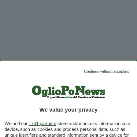
In foto il palazzetto in costruzione (video Alessandro Osti)
Continue without accepting
We value your privacy
CASALMAGGIORE
We and our
1731 partners
store and/or access information on a
device, such as cookies and process personal data, such as
Leggi anche:
unique identifiers and standard information sent by a device for