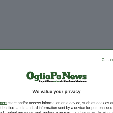
 domina gara sprint
Contin
rdine di arrivo e
ssifica piloti
We value your privacy
tners
store and/or access information on a device, such as cookies 
identifiers and standard information sent by a device for personalised
 and content measurement, audience research and services developm