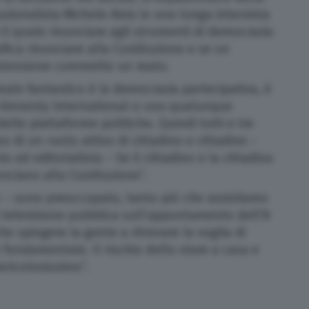
tuzionalista Michele Ainis in una lunga intervista
 il quale rinunciare agli strumenti di democrazia
fica rinunciare alla Costituzione e se un
’astensione commette un reato.
ale fantastico è la democrazia partecipativa, è
ad Amnesty International o una qualunque
lle piattaforme politiche. Quindi tutti e tre
 di un ruolo attivo di cittadino e cittadine –
o ed editorialista – Se il cittadino e la cittadina
nciano alla Costituzione”.
s – sono preoccupato, tanto più che assistiamo
a televisione pubblica sull’appuntamento dell’8
e spingere la gente a ritrovare la voglia di
fondamentale. Il rischio dello stare a casa e
ericolosissimo”.