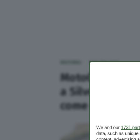
NAZIONALI
Oggi alle 17:57
MotoGp, Martin
a Silverstone: o
come cambia cla
We and our
1731 par
data, such as unique 
content, advertising