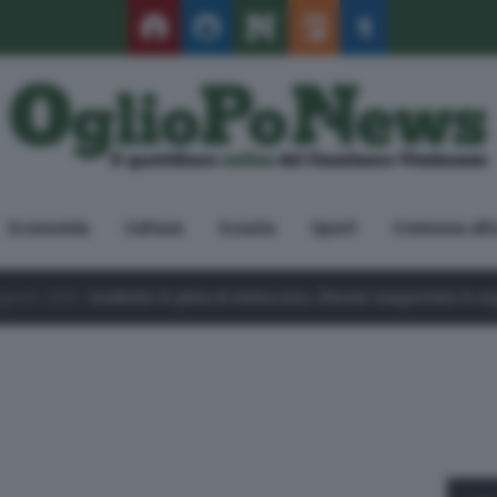
Economia
Cultura
Scuola
Sport
Cremona all
 pista di motocross, 29enne trasportato in ospedale
8 Agosto 202