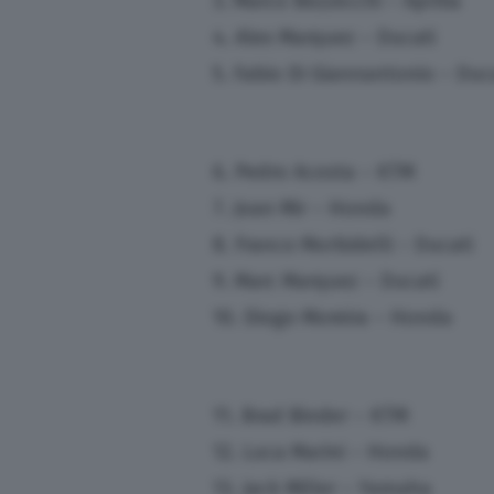
3. Marco Bezzecchi – Aprilia
4. Alex Marquez – Ducati
5. Fabio Di Giannantonio – Duc
6. Pedro Acosta – KTM
7. Joan Mir – Honda
8. Franco Morbidelli – Ducati
9. Marc Marquez – Ducati
10. Diogo Moreira – Honda
11. Brad Binder – KTM
12. Luca Marini – Honda
13. Jack Miller – Yamaha