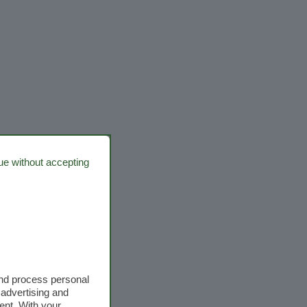
ue without accepting
and process personal
 advertising and
ent. With your