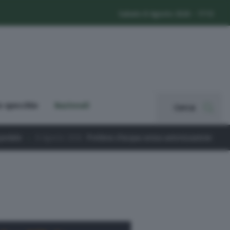
Sabato 8 Agosto 2026 - 17:13
o specchio
Nazionali
Cerca
6
Prelievo d’acqua senza autorizzazione dal Chiese: sanzione per un’az