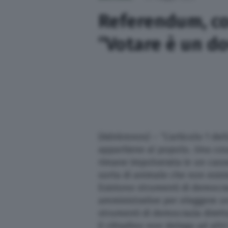
Sport
Referendum, cos
“Votare è un do
Nazionali
Lettere
Ambiente
Cremonese
(Adnkronos) – “L’articolo 1 del
appartiene al popolo. Una cos
I Racconti di OglioPoNews
rimane impolverata in un casse
sorta di animale che non esist
Esistono strumenti di democrazi
L’editoriale
amministrative per eleggere u
strumenti di democrazia diretta
Opinioni
il cittadino non delega ad altr