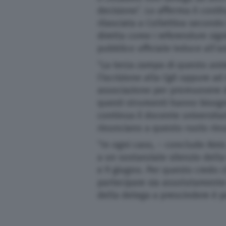
decisione”. Lo afferma il costi
Salute
rilasciata a Collettiva secondo
diretta come i referendum signi
Scuola e Università
pubblico ufficiale induce all
“La terza zampa di questo anim
Turismo
l’iscrizione alla Cgil oppure 
associazione per promuovere de
questi strumenti hanno bisogno
Altre pagine
continua il docente universitari
rinunciano a questo ruolo rinu
Scopri il network
“In ogni caso, – conclude Aini
a un sostanziale silenzio dell
e 9 giugno. Per questo credo ch
partecipare sia assolutamente 
della delega a prescindere è p