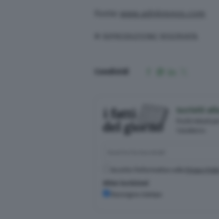
Fonte
www.adnkronos.com
© RIPRODUZIONE RISERVATA
Condividi
Iscriviti a
Pochi minuti p
Casalasco.
Accetto l'informativa sulla
Privacy Poli
Altre iscrizioni
Rassegna stampa