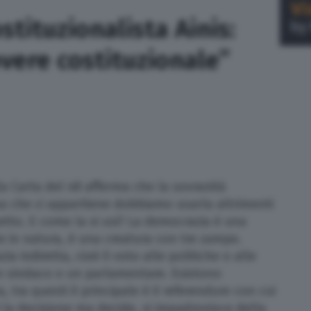
tituzionalista Ainis:
vere costituzionale”
la Carta del 48 afferma che la sovranità
a che ci appartiene dobbiamo usarla altrimenti
tto. E come la si usi? La democrazia è una
e in natura, è una creatura con tre zampe.
a indiretta, cioè il voto alle politiche o alle
n sindaco o un parlamentare. Esistono
, tra questi il principale è il referendum con cui
i la decisione ma decide, si impadronisce della