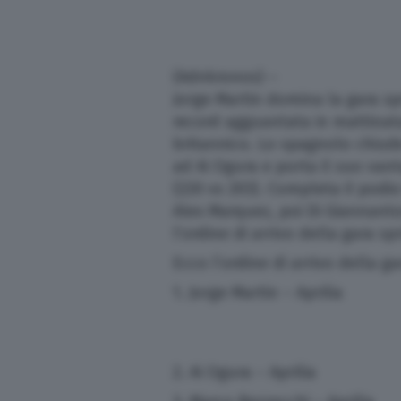
(Adnkronos) –
Jorge Martin domina la gara sp
record agguantata in mattinata 
britannico. Lo spagnolo chiude
ad Ai Ogura e porta il suo vant
(220 vs 203). Completa il podio
Alex Marquez, poi Di Giannanto
l’ordine di arrivo della gara s
Ecco l’ordine di arrivo della ga
1. Jorge Martin – Aprilia
2. Ai Ogura – Aprilia