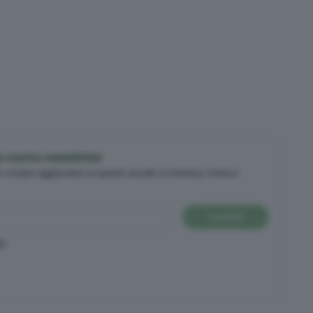
lla nostra newsletter
er restare aggiornato su quanto accade a Cremona, Crema e
Iscriviti
cy