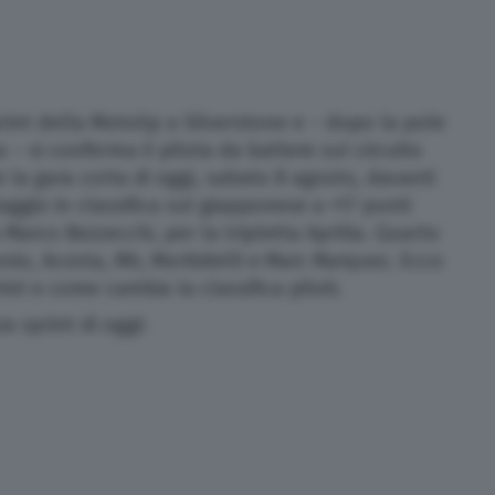
rint della MotoGp a Silverstone e – dopo la pole
– si conferma il pilota da battere sul circuito
 la gara corta di oggi, sabato 8 agosto, davanti
aggio in classifica sul giapponese a +17 punti
 Marco Bezzecchi, per la tripletta Aprilia. Quarto
nio, Acosta, Mir, Morbidelli e Marc Marquez. Ecco
print e come cambia la classifica piloti.
ra sprint di oggi: