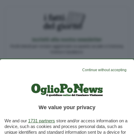
Iscriviti alla nostra newsletter
Pochi minuti per restare aggiornato su quanto accade a Cremona,
Crema e Casalasco.
Continue without accepting
Accetto l'informativa sulla
Privacy Policy
Altre iscrizioni
Rassegna stampa
Iscriviti
We value your privacy
We and our
1731 partners
store and/or access information on a
device, such as cookies and process personal data, such as
unique identifiers and standard information sent by a device for