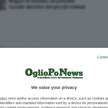
Negozi di vicinato, un presidio
sociale decisivo nei piccoli comuni
CRONACA
11 Nov 2025
Asili nido, Casalmaggiore risponde
Contin
alle richieste con tre strutture
CRONACA
11 Nov 2025
We value your privacy
Prima infanzia, la provincia
in linea con gli standard europei
tners
store and/or access information on a device, such as cookies 
identifiers and standard information sent by a device for personalised
 and content measurement, audience research and services developm