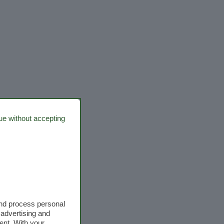
ue without accepting
and process personal
 advertising and
ent. With your