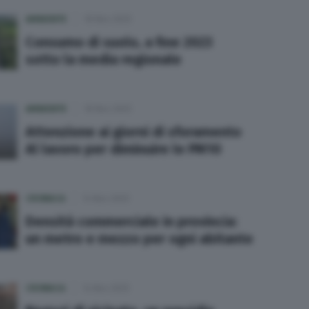
AMBIENTE
18 Nov 2025
Consumo di suolo, a fine 2023
sotto la media regionale
AMBIENTE
18 Nov 2025
Attenzione ai giorni di sforamento
Al lavoro per diminuire le PM10
CRONACA
14 Nov 2025
Densità commerciale in provincia:
un metro e mezzo per ogni abitante
CRONACA
14 Nov 2025