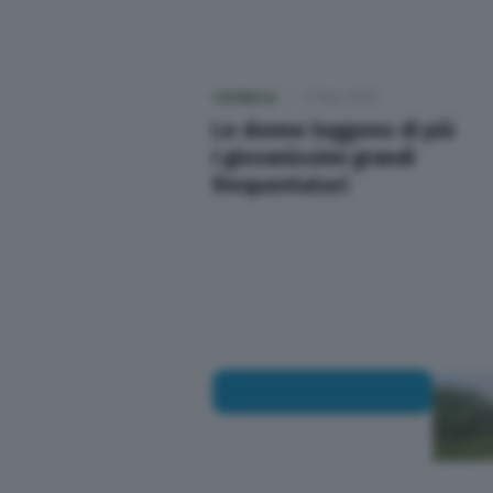
Salute
CRONACA
21 Nov 2025
Scuola e Università
Le donne leggono di più
I giovanissimi grandi
Turismo
frequentatori
Altre pagine
Scopri il network