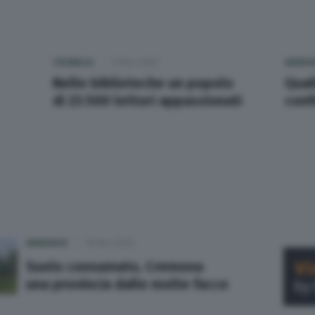
CRONACA
21 Nov 2025
AMBIE
Nelle biblioteche un popolo
Qual
di 23.500 lettori appassionati
conf
AMBIENTE
18 Nov 2025
Suolo consumato, Cremona
una provincia dalle molte facce