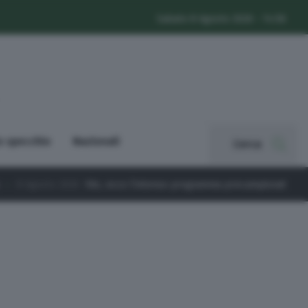
Sabato 8 Agosto 2026 - 14:56
o specchio
Nazionali
Cerca
 ecco l’intenso programma precampionato: c’è pure un team finlande