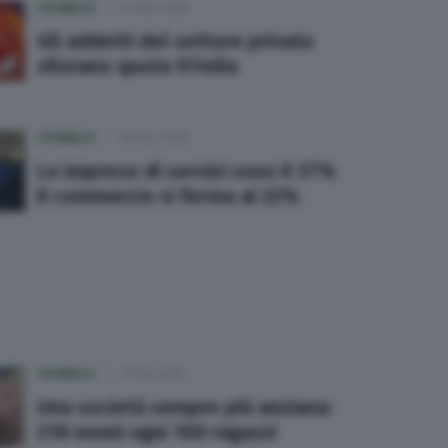
CRONACA
04 Nov 2025
Gli addetti del settore privato
sfiorano quota 97mila
CRONACA
04 Nov 2025
Le imprese di servizi sono il 37%
Il commercio si ferma al 22%
CRONACA
31 Ott 2025
Una società sempre più anziana:
218 nonni ogni 100 ragazzi