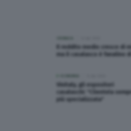
Sport
Nazionali
CRONACA
24 Apr 2026
Lettere
Il reddito medio cresce di mi
ma il casalasco è fanalino d
Ambiente
Cremonese
ECONOMIA
14 Apr 2026
Vinitaly, gli espositori
casalaschi: "Clientela semp
I Racconti di OglioPoNews
più specializzata"
L’editoriale
Opinioni