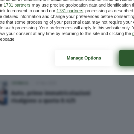
ur
1731 partners
may use precise geolocation data and identification 
CRONACA
11 Nov 2025
ick to consent to our and our
1731 partners
’ processing as described 
Le strutture per anziani fragili
detailed information and change your preferences before consenting
“ospitano” quasi 5mila persone
te that some processing of your personal data may not require your 
t to such processing. Your preferences will apply to this website only
aw your consent at any time by returning to this site and clicking the
webpage.
CRONACA
07 Nov 2025
Redditi dichiarati in aumento:
Manage Options
il dato medio è di 26.326 euro
CRONACA
07 Nov 2025
Auto, prime immatricolazioni
risalgono a quota 8.425