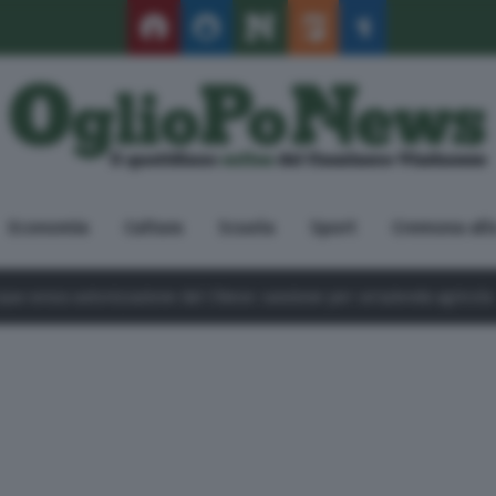
Economia
Cultura
Scuola
Sport
Cremona all
 dal Chiese: sanzione per un’azienda agricola
8 Agosto 2026
Vbc,