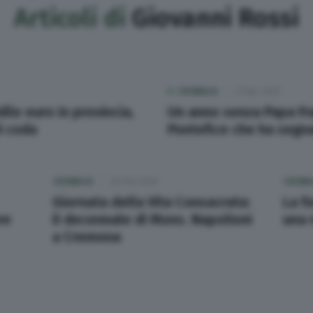
Articoli di
Giovanni Rossi
CRONACA
21 Apr 2026
lle euro in provincia,
Un anno senza Papa Fra
i coda
Pontefice che ha segna
CRONACA
02 Feb 2026
CRONA
Giornata della Vita Consacrata:
La f
re
il decennale di Mons. Napolioni
una r
a Cremona