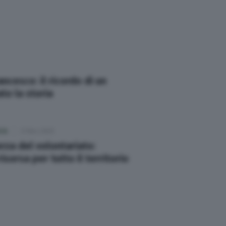
Cerca
ncesco: il ricordo di un
to la storia
CA
21 Nov 2025
orza del volontariato:
isorsa per tutto il territorio