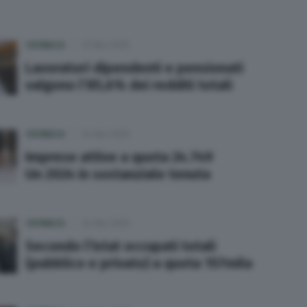
CRONACA
07 Nov 2025
Lavoratori dipendenti e pensionati
valgono l’85,6% dei redditi totali
CRONACA
04 Nov 2025
Imprese attive a quota 24.749
Un 2024 in sostanziale tenuta
CRONACA
04 Nov 2025
Secondo l’Istat occupati totali
(pubblico e privato) a quota 157mila