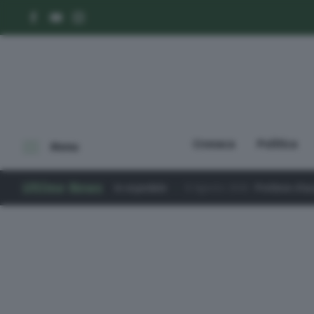
In evidenza
Cronaca
Politica
Menu
Cronaca
Ultime News
o in ospedale
8 Agosto 2026
Prelievo d’acqua senza autorizzazione
Politica
Economia
Cultura e spettacoli