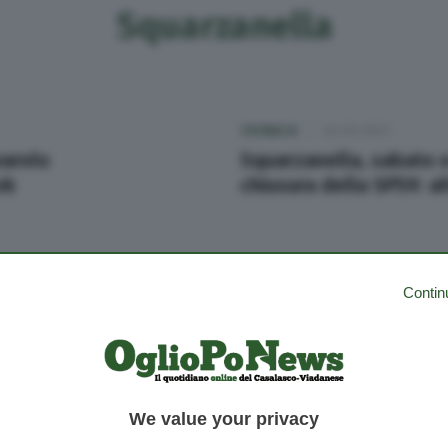
Squarzanella
CRONACA
26 Ott 2023
varolo
Squarzanella, sabato 
ok
chiusura della SP59: a
Contin
CRONACA
30 Ott 2023
Squarzanella, ponte sul Navarolo
We value your privacy
chiuso due giorni: controlli ok