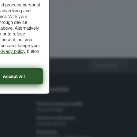
and process personal
 advertising and
ent. With your
through device
above. Alternatively
 or to refuse
consent, but you
. You can change your
privacy policy
button
Torna all'inizio
Accept All
Informazioni
Direttore Responsabile
Simone Arrighi
Direttore Editoriale
Gerardo Paloschi
Redazione