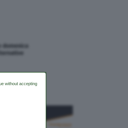
Cerca
e domenica
lternative
ue without accepting