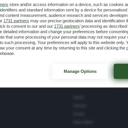
tners
store and/or access information on a device, such as cookies 
identifiers and standard information sent by a device for personalised
CRONACA
26 Ott 2023
 and content measurement, audience research and services developm
ur
1731 partners
may use precise geolocation data and identification 
Squarzanella, sabato e domenica
ick to consent to our and our
1731 partners
’ processing as described 
chiusura della SP59: alternative
detailed information and change your preferences before consenting
te that some processing of your personal data may not require your 
t to such processing. Your preferences will apply to this website only
aw your consent at any time by returning to this site and clicking the
webpage.
Manage Options
Salute
Turismo
Scuola
Video Pillole