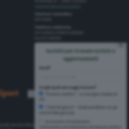
via Bastida 16 – 26100 Cremona
redazione@cremonaoggi.it
Telefono Centralino
0372 8056
Telefono redazione
0372 805674/805675/805666
Fax 0372 080169
⨯
Pubblicità
Iscriviti per ricevere notizie e
Tel 0372 8056
aggiornamenti
Email*
Scegli quali messaggi ricevere*
"Di primo mattino" - La rassegna stampa di
CR1
"I fatti del giorno" - Email quotidiana con gli
articoli della giornata
Acconsento al trattamento
oriale Gerardo Paloschi.
L'informativa sul trattamento dei dati personali ai