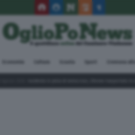
Economia
Cultura
Scuola
Sport
Cremona all
6
Incidente in pista di motocross, 29enne trasportato in ospedale