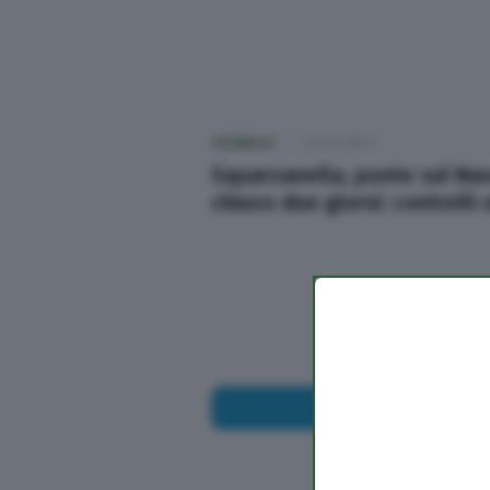
Sport
Nazionali
CRONACA
30 Ott 2023
Lettere
Squarzanella, ponte sul Na
chiuso due giorni: controlli 
Ambiente
Cremonese
I Racconti di OglioPoNews
L’editoriale
Opinioni