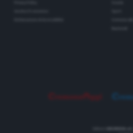
Privacy Policy
Scuola
Gestisci il consenso
Sport
Dichiarazione di Accessibilità
Cremona all
Nazionali
Editore
UNOMEDIA srl