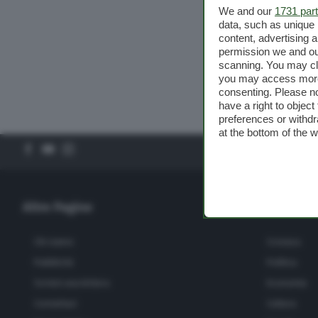
We and our
1731 par
data, such as unique 
Salute
content, advertising
permission we and o
scanning. You may cl
Scuola e Università
you may access more 
consenting. Please no
have a right to objec
Turismo
preferences or withdr
at the bottom of the 
Altre pagine
Scopri il network
Altre Pagine
Sezioni
Chi siamo
Cronaca
Pubblicità
Politica
Scrivici una lettera
Economia
Contattaci
Cultura