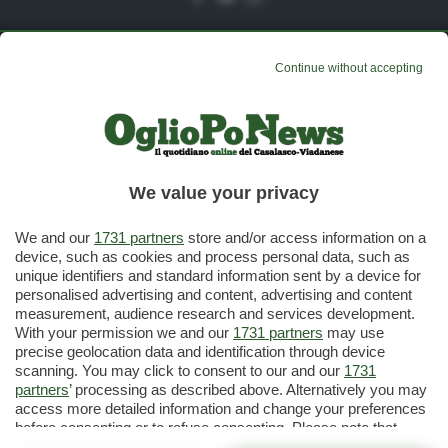
Scuola e Università
Altre Pagine
Sezioni
Continue without accepting
Turismo
Chi siamo
Cronaca
Pubblicità
Politica
Altre pagine
Scrivici una lettera
Economia
We value your privacy
Contattaci
Cultura
Scopri il network
Privacy Policy
Scuola
We and our
1731 partners
store and/or access information on a
device, such as cookies and process personal data, such as
Gestisci il consenso
Sport
unique identifiers and standard information sent by a device for
Dichiarazione di Accessibilità
Cremona allo specchio
personalised advertising and content, advertising and content
measurement, audience research and services development.
Nazionali
With your permission we and our
1731 partners
may use
precise geolocation data and identification through device
Cerca
scanning. You may click to consent to our and our
1731
Informazioni
partners
’ processing as described above. Alternatively you may
access more detailed information and change your preferences
Direttore Responsabile
Salute
before consenting or to refuse consenting. Please note that
Simone Arrighi
some processing of your personal data may not require your