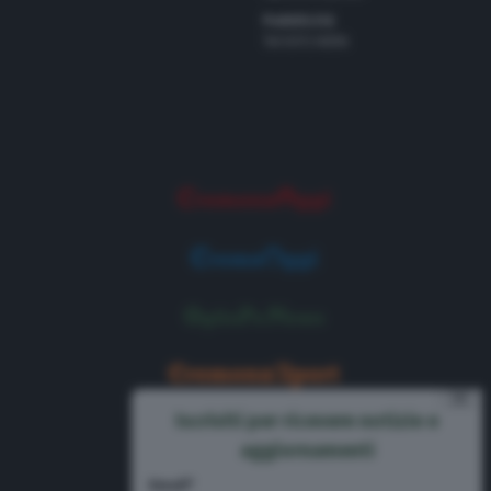
Pubblicità
Tel 0372 8056
⨯
Iscriviti per ricevere notizie e
aggiornamenti
Email*