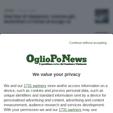
SPORT
29 Gen 2016
Final four di Champions: Cremona giù,
Montichiari e il Forum di Assago su
SPORT
28 Gen 2016
Final four a Cremona? Non è detto. Boselli:
Continue without accepting
"Richieste da almeno dieci città"
SPORT
01 Feb 2015
Pomì, tie break
di Coppa: il 3-2 di Busto
We value your privacy
lascia tutto aperto
We and our
1731 partners
store and/or access information on a
SPORT
21 Feb 2014
device, such as cookies and process personal data, such as
Pomì, campionato
unique identifiers and standard information sent by a device for
fermo, test con Rovigo
personalised advertising and content, advertising and content
Aguero in campo?
measurement, audience research and services development.
With your permission we and our
1731 partners
may use