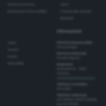
Gestisci il consenso
Sport
Dichiarazione di Accessibilità
Cremona allo specchio
Nazionali
Informazioni
Direttore Responsabile
Salute
Simone Arrighi
Turismo
Direttore Editoriale
Scuola
Gerardo Paloschi
Video Pillole
Redazione
via Bastida 16 – 26100
Cremona
redazione@cremonaoggi.it
Telefono Centralino
0372 8056
Telefono redazione
0372 805674/805675/805666
Fax 0372 080169