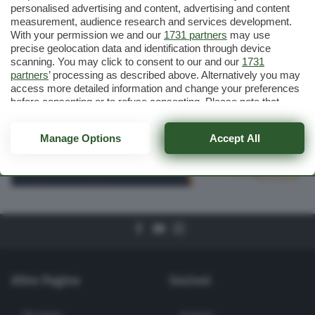
personalised advertising and content, advertising and content
SPORT
24 Apr 2013
measurement, audience research and services development.
With your permission we and our
1731 partners
may use
Esagonale del Po
precise geolocation data and identification through device
Brillerà anche la stella
Cerca
scanning. You may click to consent to our and our
1731
di Fausto Desalu
partners
’ processing as described above. Alternatively you may
access more detailed information and change your preferences
before consenting or to refuse consenting. Please note that
some processing of your personal data may not require your
consent, but you have a right to object to such processing. Your
Manage Options
Accept All
preferences will apply to this website only. You can change
your preferences or withdraw your consent at any time by
returning to this site and clicking the
privacy policy
button at the
bottom of the webpage.
Altre Pagine
Sezioni
Chi siamo
Cronaca