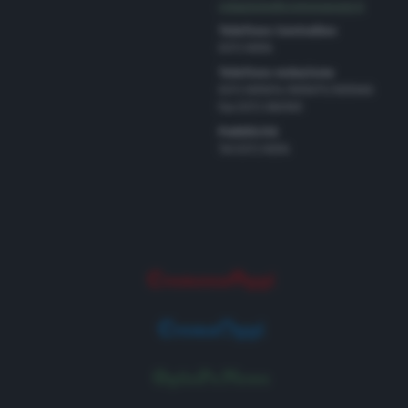
redazione@cremonaoggi.it
Telefono Centralino
0372 8056
Telefono redazione
0372 805674/805675/805666
Fax 0372 080169
Pubblicità
Tel 0372 8056