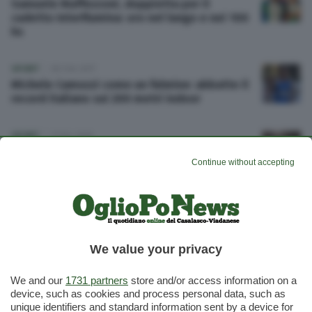
Samuele Maffezzoni, doppietta per il
cadetto Interflumina: oro nel lungo e nei 100
hs
SPORT
06 Feb 2017
Michele Camozzi come un fulmine: abbatte il
record italiano sui 200 metri indoor
SPORT
21 Dic 2016
Olmo, lectio magistralis: forza dello sport (e
Continue without accepting
dei silenzi) come antidoto alla virtualità
dell'oggi
SPORT
24 Mag 2016
Fausto Desalu sogna Rio e Casalmaggiore
tiferà per lui davanti al maxischermo
We value your privacy
We and our
1731 partners
store and/or access information on a
device, such as cookies and process personal data, such as
unique identifiers and standard information sent by a device for