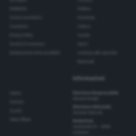
Pubblicità
Politica
Scrivici una lettera
Economia
Contattaci
Cultura
Privacy Policy
Scuola
Gestisci il consenso
Sport
Dichiarazione di Accessibilità
Cremona allo specchio
Nazionali
Informazioni
Direttore Responsabile
Salute
Simone Arrighi
Turismo
Direttore Editoriale
Scuola
Gerardo Paloschi
Video Pillole
Redazione
via Bastida 16 – 26100
Cremona