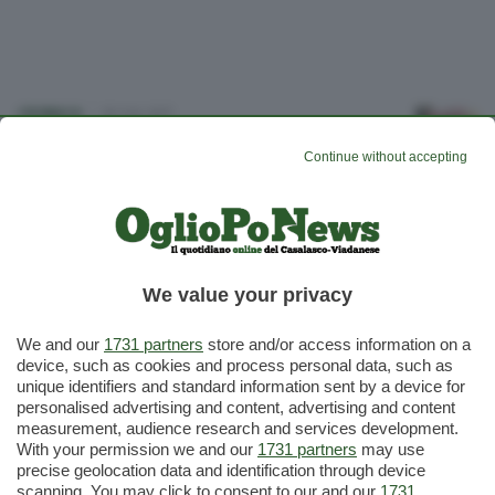
CRONACA
28 Feb 2017
Streghe, Robin Hood, chef, vichinghi e circo: il
Continue without accepting
Carnevale di Roncadello e Cicognara
TURISMO
23 Gen 2016
Carnevale polemico Vincenzi e Sancono:
"Questione di sicurezza"
We value your privacy
TURISMO
18 Feb 2015
We and our
1731 partners
store and/or access information on a
Il Carnevale tra
device, such as cookies and process personal data, such as
maschere e carri
unique identifiers and standard information sent by a device for
rallegra il comprensorio
personalised advertising and content, advertising and content
measurement, audience research and services development.
With your permission we and our
1731 partners
may use
precise geolocation data and identification through device
Cerca
scanning. You may click to consent to our and our
1731