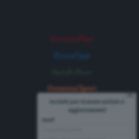
⨯
Iscriviti per ricevere notizie e
aggiornamenti
Email*