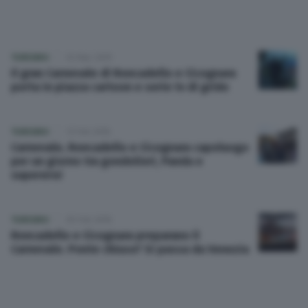
Scuola e Università
TURISMO
03 Mar 2019
Turismo
Il gran Carnevale di Roncadello e Cicognara
porta in piazza cartoon e serie tv di grido
Altre pagine
TURISMO
13 Feb 2018
Carnevale, Roncadello e Cicognara capoluogo
Scopri il network
per un giorno tra gondolieri, Panda e
supereroi
TURISMO
05 Feb 2018
Roncadello e Cicognara preparano il
Carnevale. Ponte chiuso? Si passa da Venezia