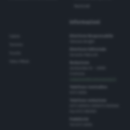
Nazionali
Informazioni
Direttore Responsabile
Salute
Simone Arrighi
Turismo
Direttore Editoriale
Scuola
Gerardo Paloschi
Video Pillole
Redazione
via Bastida 16 – 26100
Cremona
redazione@cremonaoggi.it
Telefono Centralino
0372 8056
Telefono redazione
0372 805674/805675/805666
Fax 0372 080169
Pubblicità
Tel 0372 8056