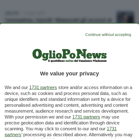
SALUTE
10 Apr 2020
Coronavirus, Cuzzoli: 'Dimezzati gli accessi al
Pronto Soccorso. I pazienti Covid sono il
60%'
Continue without accepting
SALUTE
26 Feb 2020
Aragona controcorrente: "Accessi consentiti,
ma un solo parente per volta"
We value your privacy
CRONACA
10 Dic 2016
Parco Golena del Po, una sbarra all'ingresso
We and our
1731 partners
store and/or access information on a
impedirà l'accesso ai non autorizzati
device, such as cookies and process personal data, such as
unique identifiers and standard information sent by a device for
personalised advertising and content, advertising and content
measurement, audience research and services development.
With your permission we and our
1731 partners
may use
precise geolocation data and identification through device
Cerca
scanning. You may click to consent to our and our
1731
partners
’ processing as described above. Alternatively you may